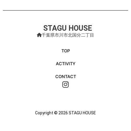
〒272-0836 千葉県市川市北国分2-27-15
電車：北総線矢切駅下車徒歩12分
STAGU HOUSE
※矢切駅は日本橋、日暮里から最速25分
千葉県市川市北国分二丁目
バス：JR市川駅から松戸駅行、松戸営業所行
：JR松戸駅から市川駅行
いずれも矢切駅下車徒歩12分
TOP
お車：コインパーキング「クレアスパーク北国分
ACTIVITY
2丁目」もしくは「大川原ハーブガーデン」
の駐車場（いずれも有料）をご利用ください
CONTACT
I
n
s
t
Copyright © 2026 STAGU HOUSE
a
g
r