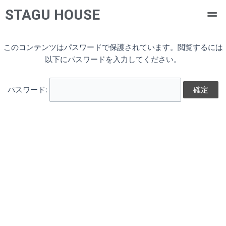
内
STAGU HOUSE
容
を
ス
このコンテンツはパスワードで保護されています。閲覧するには
キ
以下にパスワードを入力してください。
ッ
プ
パスワード: